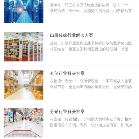
近年来，IT正在改变传统企业的边界，进入二十一
（3）调岗调薪
世纪的第二个十年，该趋势尤为迅猛。由于移动互
（4）日常考勤
联网及社交工具的成熟，企业整个信息化开始转向
4、SOX审计管理制度化
围绕着以人为中心，而不是围绕流程技术或者技术
（1）内部审计计划
产品。随着移动互联网的发展，IT逐渐显现去中心
（2）审计报告
化与去中介化的发展趋势。
出版传媒行业解决方案
协同平台价值创造
当前，出版行业整体上处于传统出版与数字化出版
协同办公系统自2011年9月正式上线至2012年12月：
相互结合、相互交叉和相互促进的转型期，以图
书、期刊出版等为代表的传统产业保持一定高度增
1、协同工作 167839 综
长；数字出版技术逐步成熟，数字出版应用快速发
2、表单审批 176290 综
展，以数字出版等为代表的新兴产业发展迅速。
3、合计业务总量 338930 综
仓储行业解决方案
其他间接效益：提升工作效率25%，极大的节约了管理成本。
在物流中系统中，仓储管理是一个不可或缺的重要
奇虎360协同办公系统应用功能
组成部分，也是物流活动的重要支柱。仓储管理的
1. 组织管理：组织不断的发展，组织结构不断调整，需要有一种软件
优劣已成为决定物流企业效率，进而影响经营竞争
不断的调整。
力的重要部分。最近几年我国仓储业发展迅猛，随
着网络购物、网上支付、移动电子商户的数量急剧
2. 集成运用：和其他的应用系统集成起来，把协同作为工作的入口。
增加，越来越多的企业开始大举进军仓储业；
分销行业解决方案
3. 流程绩效：每一个业务流程执行的时间、使用率、超时率都可以通
与直销、传销相比，分销最大的特点在于客户相对
过系统进行统计查询，可以定位到每一个节点；
固定但分布广阔。因此，对分销企业而言，如何加
4. 数据分析：财务合同和财务收支与预算关联，形成了企业大量的数
强与客户的信息沟通，加快商务响应速度，提高其
据财务报表；
满意程度，是成败的重要因素。目前，很多分销企