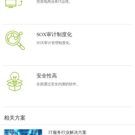
营造电商业务IT运维。
OA系统使用范围
奇安信
携手致远，建立内部流程审批系统，服务业务流程审批，结合
办公需求，实现完整的协同办公系统， 通过了全面的渗透测试，全面
保障信息安全，全公司员工约1500人共同使用，并很好的适应多变的
组织架构。
SOX审计制度化
协同平台业务支撑
SOX审计管理制度化。
1、合同、财务、业务一体化：
（1）付款申请表
（2）项目预算申请
（3）收入合同审批
（4）支出合同审批
安全性高
（5）财务数据报表
全面通过安全内测的软件。
2、营造电商业务：
（1）域名申请
（2）下载服务器上线
（3）日常IDC服务器网维
（4）季度IDC服务器网维
相关方案
3、人力资源管理
（1）员工离职交接
IT服务行业解决方案
（2）入职流程审批