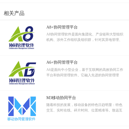
5. 移动办公：公司高层随时随地处理公司业务，了解公司动态；
业依靠庞大的销售网络、简单的业务流程来管理销
6. 财务管理：财务和合同的联动审批大大提高了办公效率；
售渠道和环节。在此过程中，他们面临着如下问题
相关产品
的挑战
7. 审计管理：内部审计计划和审计报告的管理帮助SOX审计实现了制
度化；
A8+协同管理平台
8. 人事管理：人员招聘、入职、转正、调岗调薪、日常考勤、出差、
A8协同管理软件是面向集团化、产业链和大型组织
离职等管理过程；
机构、涉外工作组织及组织群，针对其异地管理、
跨区域分支机构、跨地域审批等协作应用设计的集
团管控和信息资源管控平台。
A6+协同管理平台
A6是面向中小型企业，基于互联网的高效协同工作
平台和协同管理软件。它融入先进的协同管理理
念，运用软件技术和移动互联科技，解决企事业组
织工作管理中的关键应用。
M3移动协同平台
随着科技的发展，移动设备的特色日趋明显：特色
交互、实时在线、碎片时间、位置精准等。致远互
联通过客户实地调查采样，综合评价分析，设计出
符合移动特色的移动协同产品。