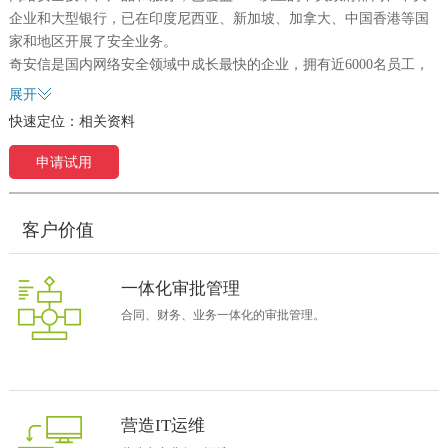
企业和大型银行，已在印度尼西亚、新加坡、加拿大、中国香港等国
家和地区开展了安全业务。
奇安信是国内网络安全领域中成长最快的企业，拥有近6000名员工，
2016-2018年三年的营业收入的年复合增长率超过90%，增长速度创记
展开
录。
快速定位：
相关资料
奇安信
办公信息化现状
奇安信
除了主营业务之外，还没有建设完善的管理系统软件，仅使用
申请试用
邮件系统、AD域系统进行内部管理。
奇安信
建设协同办公系统初衷
1. 作为中国优秀的互联网公司，在实现互联网安全创新的同时，更需
客户价值
要一个提升公司组织管理的信息化利器。
2. 公司不断壮大，为适应公司的发展，组织需要不断调整，没有一种
一体化审批管理
适合的软件能够应对组织变革带来的挑战。
合同、财务、业务一体化的审批管理。
3. 财务和合同审批量大、效率低——业务审批的效率制约公司业务管
理的高效运营。
4. 面临SOX审计，大量数据需要形成——需要符合SOX审计的制度执
行规范。
5. 安全信息的管理主要依赖人，不能灵活、高效的进行有效分享——
营造IT运维
需要信息审批和信息授权。