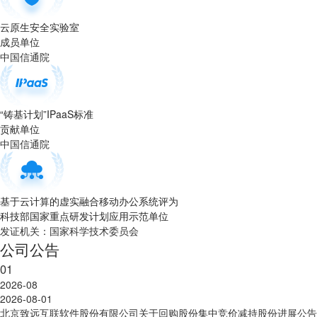
云原生安全实验室
成员单位
中国信通院
“铸基计划”IPaaS标准
贡献单位
中国信通院
基于云计算的虚实融合移动办公系统评为
科技部国家重点研发计划应用示范单位
发证机关：国家科学技术委员会
公司公告
01
2026-08
2026-08-01
北京致远互联软件股份有限公司关于回购股份集中竞价减持股份进展公告