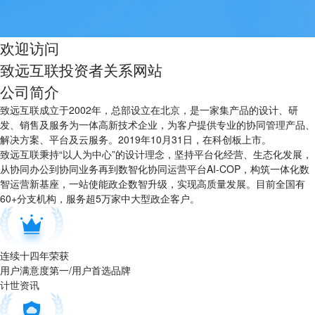
欢迎访问
致远互联投资者关系网站
公司简介
致远互联成立于2002年，总部设立在北京，是一家集产品的设计、研
发、销售及服务为一体高新技术企业，为客户提供专业的协同管理产品、
解决方案、平台及云服务。2019年10月31日，在科创板上市。
致远互联秉持“以人为中心”的设计理念，坚持平台化经营、生态化发展，
从协同办公到协同业务再到数智化协同运营平台AI-COP，构筑一体化数
智运营新基座，一站使能政企数智升级，实现高质量发展。目前全国有
60+分支机构，服务超5万家中大型政企客户。
连续十四年荣获
用户满意度第一/用户首选品牌
计世资讯