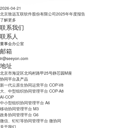
2026-04-21
北京致远互联软件股份有限公司2025年年度报告
了解更多
联系我们
联系人
董事会办公室
邮箱
ir@seeyon.com
地址
北京市海淀区北坞村路甲25号静芯园M座
协同平台及产品
新一代云原生协同运营平台 COP-V8
大、中型组织协同管理平台 COP-A8
AI-COP
中小型组织协同管理平台 A6
移动协同管理平台 M3
政务协同管理平台 G6
微信、钉钉等协同管理平台 微协同
关于我们