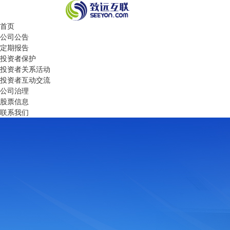
首页
公司公告
定期报告
投资者保护
投资者关系活动
投资者互动交流
公司治理
股票信息
联系我们