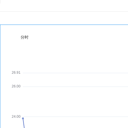
分时
日K
周K